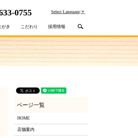
633-0755
Select Language
▼
search
ながき
こだわり
採用情報
HOME
店舗案内