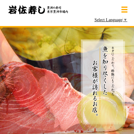
メ
Select Language
▼