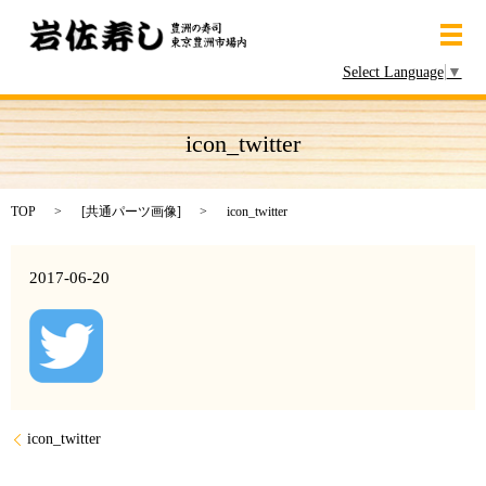
メ
Select Language
▼
icon_twitter
TOP
[
共通パーツ画像
]
icon_twitter
2017-06-20
icon_twitter