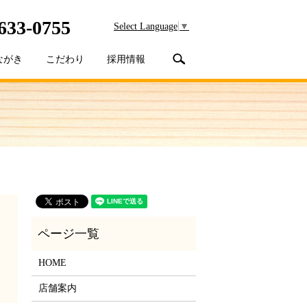
633-0755
Select Language
▼
search
ながき
こだわり
採用情報
HOME
店舗案内