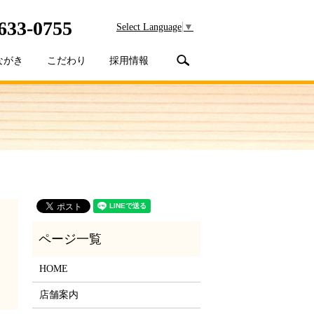
633-0755
Select Language
▼
search
ながき
こだわり
採用情報
HOME
店舗案内