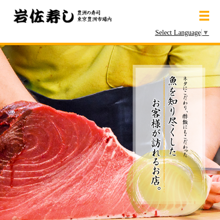
メ
Select Language
▼